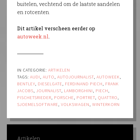
buitelen, vechtend om de laatste aandelen
en rotcenten.
Dit artikel verscheen eerder op
autoweek.nl
.
IN CATEGORIE:
ARTIKELEN
TAGS:
AUDI
,
AUTO
,
AUTOJOURNALIST
,
AUTOWEEK
,
BENTLEY
,
DIESELGATE
,
FERDINAND PIECH
,
FRANK
JACOBS
,
JOURNALIST
,
LAMBORGHINI
,
PIECH
,
PISCHETSRIEDER
,
PORSCHE
,
PORTRET
,
QUATTRO
,
SJOEMELSOFTWARE
,
VOLKSWAGEN
,
WINTERKORN
Artikelen