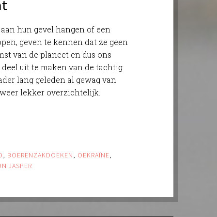
at
 aan hun gevel hangen of een
pen, geven te kennen dat ze geen
omst van de planeet en dus ons
 deel uit te maken van de tachtig
ader lang geleden al gewag van
weer lekker overzichtelijk.
D
,
BOERENZAKDOEKEN
,
OEKRAÏNE
,
ON JASPER