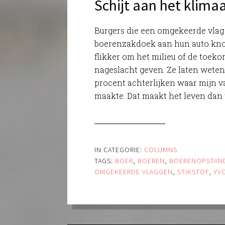
Schijt aan het klima
Burgers die een omgekeerde vlag
boerenzakdoek aan hun auto kno
flikker om het milieu of de toek
nageslacht geven. Ze laten weten
procent achterlijken waar mijn v
maakte. Dat maakt het leven dan 
IN CATEGORIE:
COLUMNS
TAGS:
BOER
,
BOEREN
,
BOERENOPSTAN
OMGEKEERDE VLAGGEN
,
STIKSTOF
,
YV