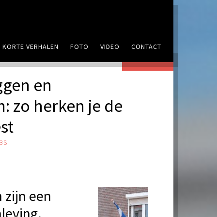
KORTE VERHALEN
FOTO
VIDEO
CONTACT
1 REACTIE
ggen en
 zo herken je de
st
BS
zijn een
leving.