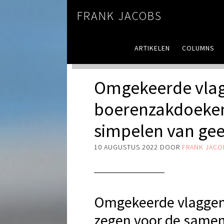
FRANK JACOBS
ARTIKELEN
COLUMNS
Omgekeerde vla
boerenzakdoeken:
simpelen van gee
10 AUGUSTUS 2022
DOOR
FRANK JACO
Omgekeerde vlaggen 
zegen voor de samen