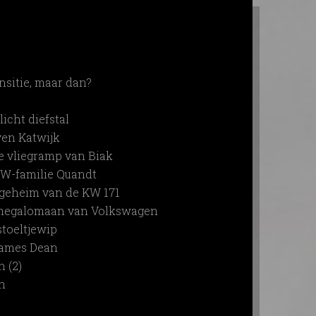
nsitie, maar dan?
icht diefstal
ven Katwijk
e vliegramp van Biak
MW-familie Quandt
 geheim van de KW 171
e megalomaan van Volkswagen
stoeltjewip
James Dean
 (2)
n