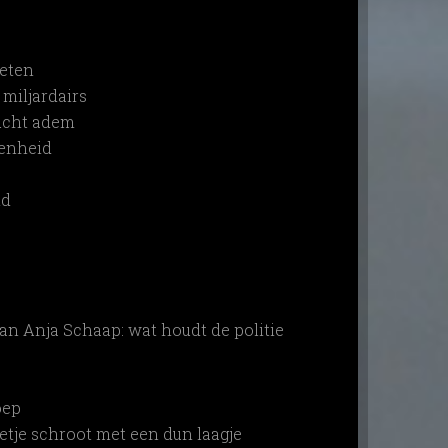
leten
miljardairs
lucht adem
denheid
nd
an Anja Schaap: wat houdt de politie
oep
etje schroot met een dun laagje