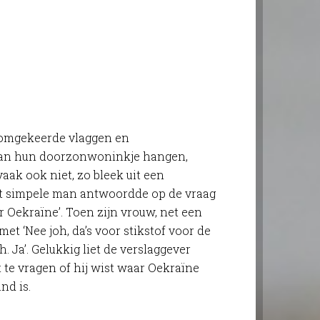
jd omgekeerde vlaggen en
van hun doorzonwoninkje hangen,
 vaak ook niet, zo bleek uit een
t simpele man antwoordde op de vraag
r Oekraïne’. Toen zijn vrouw, net een
et ‘Nee joh, da’s voor stikstof voor de
. Ja’. Gelukkig liet de verslaggever
 te vragen of hij wist waar Oekraïne
nd is.