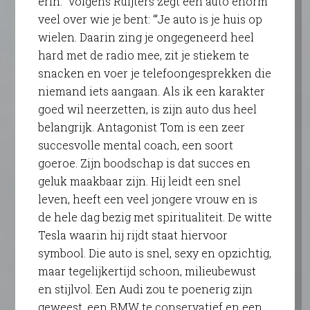
erin.” Volgens Ruijters zegt een auto enorm
veel over wie je bent: “‘Je auto is je huis op
wielen. Daarin zing je ongegeneerd heel
hard met de radio mee, zit je stiekem te
snacken en voer je telefoongesprekken die
niemand iets aangaan. Als ik een karakter
goed wil neerzetten, is zijn auto dus heel
belangrijk. Antagonist Tom is een zeer
succesvolle mental coach, een soort
goeroe. Zijn boodschap is dat succes en
geluk maakbaar zijn. Hij leidt een snel
leven, heeft een veel jongere vrouw en is
de hele dag bezig met spiritualiteit. De witte
Tesla waarin hij rijdt staat hiervoor
symbool. Die auto is snel, sexy en opzichtig,
maar tegelijkertijd schoon, milieubewust
en stijlvol. Een Audi zou te poenerig zijn
geweest, een BMW te conservatief en een