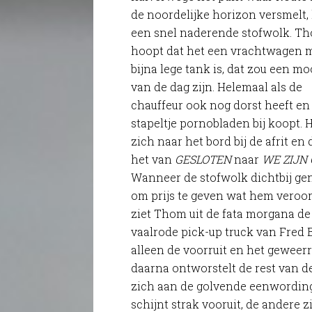
de noordelijke horizon versmelt,
een snel naderende stofwolk. T
hoopt dat het een vrachtwagen 
bijna lege tank is, dat zou een mo
van de dag zijn. Helemaal als de
chauffeur ook nog dorst heeft en
stapeltje pornobladen bij koopt. H
zich naar het bord bij de afrit en 
het van
GESLOTEN
naar
WE ZIJN
Wanneer de stofwolk dichtbij ge
om prijs te geven wat hem veroor
ziet Thom uit de fata morgana de
vaalrode pick-up truck van Fred
alleen de voorruit en het geweerr
daarna ontworstelt de rest van d
zich aan de golvende eenwording
schijnt strak vooruit, de andere zit