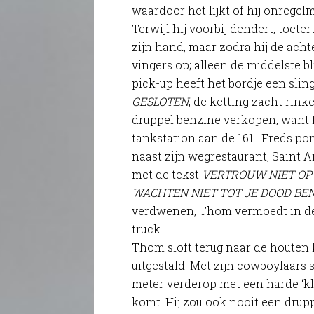
waardoor het lijkt of hij onregelm
Terwijl hij voorbij dendert, toeter
zijn hand, maar zodra hij de achte
vingers op; alleen de middelste bl
pick-up heeft het bordje een sli
GESLOTEN
, de ketting zacht rin
druppel benzine verkopen, want F
tankstation aan de 161. Freds po
naast zijn wegrestaurant, Saint 
met de tekst
VERTROUW NIET OP 
WACHTEN NIET TOT JE DOOD BE
verdwenen, Thom vermoedt in de
truck.
Thom sloft terug naar de houten 
uitgestald. Met zijn cowboylaars s
meter verderop met een harde ‘k
komt. Hij zou ook nooit een drupp