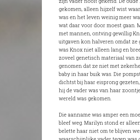
zijn vader nooit gekend. De oude
gekomen, alleen hijzelf wist waa
was en het leven weinig meer waa
wat daar voor door moest gaan. M
met mannen, ontving gewillig Kno
uitgaven kon halveren omdat ze
was Knox niet alleen lang en br
zoveel genetisch materiaal van 
genomen dat ze niet met zekerhe
baby in haar buik was. Die pomps
dichtst bij haar eisprong gezeten
hij de vader was van haar zoontje
wereld was gekomen.
Die aanname was amper een moe
bleef weg. Marilyn stond er alle
belette haar niet om te blijven we
waarschijnlijke vader tegen was