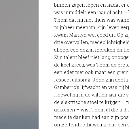
binnen zagen lopen en nadat er 
was inmiddels een jaar of acht –
Thom dat hij niet thuis was wan
mijnheer meenam. Zijn leven verp
kwam Marilyn wel goed uit. Op z
drie overvallen, medeplichtighei
afloop, een dozijn inbraken en ti
Zijn talent bleef niet lang onopg
de keel kreeg, was Thom de prot
eenieder met ook maar een greint
respect uitsprak. Rond zijn achtti
Gamberro’s lijfwacht en was hij bi
Hoewel hij in de vijftien jaar di
de elektrische stoel te krijgen – 
gekomen – wist Thom al die tijd ui
mede te danken had aan zijn posi
ontzettend rothuwelijk plus een