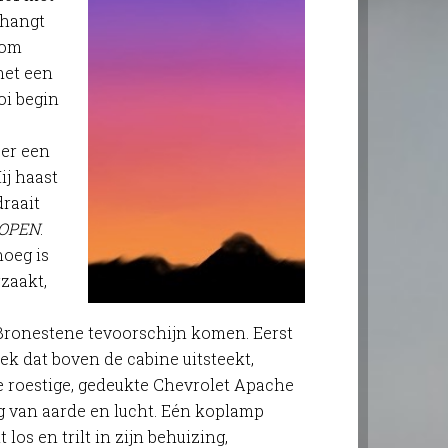
 hangt
hom
met een
oi begin
 er een
ij haast
draait
 OPEN
.
noeg is
zaakt,
 Bronestene tevoorschijn komen. Eerst
ek dat boven de cabine uitsteekt,
e roestige, gedeukte Chevrolet Apache
 van aarde en lucht. Eén koplamp
 los en trilt in zijn behuizing,