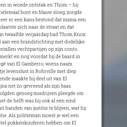
een in woede ontstak en Thom – hij
 helemaal bont en blauw sloeg, zorgde
neer er een kans bestond dat mama een
laatste zich naar de straat en dat
ijn twaalfde verjaardag had Thom Knox
d aan een brandstichting met dodelijke
entallen vechtpartijen op zijn conto.
emerkt en nog voordat hij de baard in
egé van El Gamberro, wiens naam
je levenslust in Rohrville met diep
ende maakte hij deel uit van El
jna net zo gevreesd als zijn baas.
e volgden genoeg misdrijven pleegde om
met de helft was hij ook al een eind
t handen van justitie te blijven, wat hij
tie. Als politieman moest je wel een
 stel pokkenkinderen hebben om El