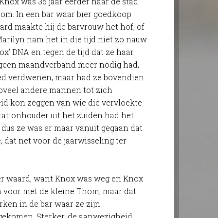
 Knox was 35 jaar eerder naar de stad
rom. In een bar waar bier goedkoop
rd maakte hij de barvrouw het hof, of
arilyn nam het in die tijd niet zo nauw
x’ DNA en tegen de tijd dat ze haar
 geen maandverband meer nodig had,
eed verdwenen, maar had ze bovendien
zoveel andere mannen tot zich
id kon zeggen van wie die vervloekte
tationhouder uit het zuiden had het
, dus ze was er maar vanuit gegaan dat
, dat net voor de jaarwisseling ter
r waard, want Knox was weg en Knox
en voor met de kleine Thom, maar dat
rken in de bar waar ze zijn
 gekomen. Sterker, de aanwezigheid