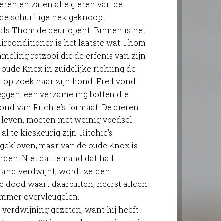
ren en zaten alle gieren van de
 de schurftige nek geknoopt.
 als Thom de deur opent. Binnen is het
 airconditioner is het laatste wat Thom
meling rotzooi die de erfenis van zijn
 oude Knox in zuidelijke richting de
k op zoek naar zijn hond. Fred vond
zeggen, een verzameling botten die
ond van Ritchie’s formaat. De dieren
ap leven, moeten met weinig voedsel
te kieskeurig zijn. Ritchie’s
gekloven, maar van de oude Knox is
nden. Niet dat iemand dat had
 land verdwijnt, wordt zelden
e dood waart daarbuiten, heerst alleen
 immer overvleugelen.
erdwijning gezeten, want hij heeft