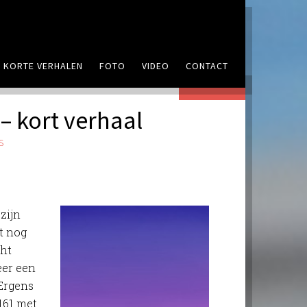
KORTE VERHALEN
FOTO
VIDEO
CONTACT
REAGEER
– kort verhaal
S
zijn
t nog
cht
eer een
Ergens
161 met