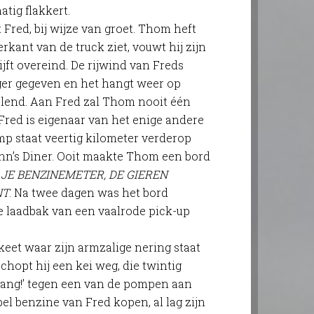
atig flakkert.
t Fred, bij wijze van groet. Thom heft
rkant van de truck ziet, vouwt hij zijn
ijft overeind. De rijwind van Freds
nger gegeven en het hangt weer op
kelend. Aan Fred zal Thom nooit één
red is eigenaar van het enige andere
mp staat veertig kilometer verderop
Ann’s Diner. Ooit maakte Thom een bord
JE BENZINEMETER, DE GIEREN
NT
. Na twee dagen was het bord
 laadbak van een vaalrode pick-up
keet waar zijn armzalige nering staat
chopt hij een kei weg, die twintig
lang!’ tegen een van de pompen aan
el benzine van Fred kopen, al lag zijn