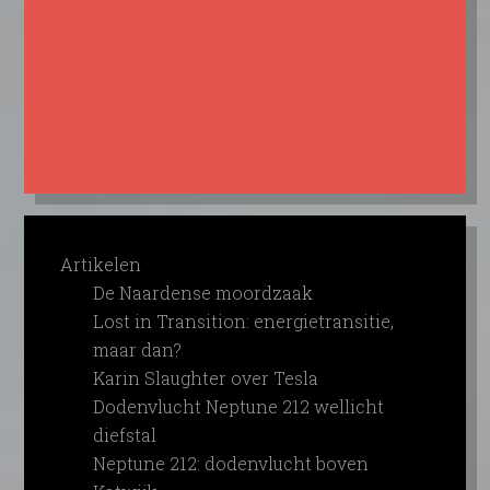
Artikelen
De Naardense moordzaak
Lost in Transition: energietransitie,
maar dan?
Karin Slaughter over Tesla
Dodenvlucht Neptune 212 wellicht
diefstal
Neptune 212: dodenvlucht boven