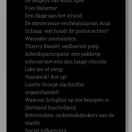
De leugens van Koos Spee
Foei Halsema!
Een dagje aan het strand
De mysterieuze verdwijning van Anja
Schaap: wat houdt de politie achter?
Wannabe-journalisten
Thierry Baudet: omfloerste poep
Arbeidsparticipatie: een pakketje
schroot met een dun laagje chroom
Like me of zwijg
Vuurwerk? Rot op!
Lisette Vroege slachtoffer
orgaanhandel?
Waarom Schiphol op zee bezopen is
Duitsland huichelland
Referendum: onderbuikdenkers aan de
macht
Social influencers