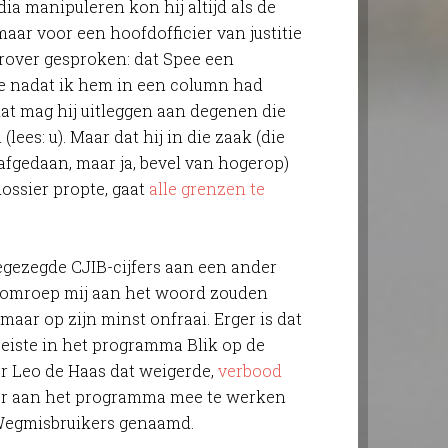
ia manipuleren kon hij altijd als de
, maar voor een hoofdofficier van justitie
arover gesproken: dat Spee een
e nadat ik hem in een column had
dat mag hij uitleggen aan degenen die
lees: u). Maar dat hij in die zaak (die
afgedaan, maar ja, bevel van hogerop)
dossier propte, gaat
alle grenzen te
oegezegde CJIB-cijfers aan een ander
e omroep mij aan het woord zouden
 maar op zijn minst onfraai. Erger is dat
eiste in het programma Blik op de
r Leo de Haas dat weigerde,
verbood
ger aan het programma mee te werken
, Wegmisbruikers genaamd.