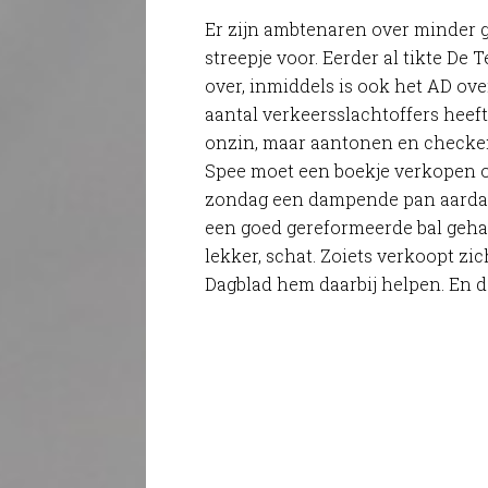
Er zijn ambtenaren over minder g
streepje voor. Eerder al tikte De 
over, inmiddels is ook het AD ove
aantal verkeersslachtoffers heef
onzin, maar aantonen en checken,
Spee moet een boekje verkopen o
zondag een dampende pan aardappe
een goed gereformeerde bal gehak
lekker, schat. Zoiets verkoopt zi
Dagblad hem daarbij helpen. En da