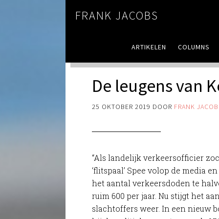
FRANK JACOBS
ARTIKELEN
COLUMNS
De leugens van 
25 OKTOBER 2019
DOOR
FRANK JACOB
“Als landelijk verkeersofficier zo
‘flitspaal’ Spee volop de media en 
het aantal verkeersdoden te hal
ruim 600 per jaar. Nu stijgt het aa
slachtoffers weer. In een nieuw b