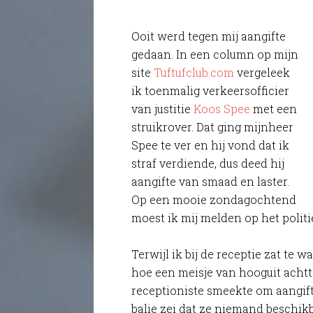
Ooit werd tegen mij aangifte
gedaan. In een column op mijn
site
Tuftufclub.com
vergeleek
ik toenmalig verkeersofficier
van justitie
Koos Spee
met een
struikrover. Dat ging mijnheer
Spee te ver en hij vond dat ik
straf verdiende, dus deed hij
aangifte van smaad en laster.
Op een mooie zondagochtend
moest ik mij melden op het politi
Terwijl ik bij de receptie zat te
hoe een meisje van hooguit achtt
receptioniste smeekte om aangif
balie zei dat ze niemand beschik