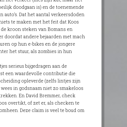
moeilijk doodgaan is) en de toenemende
n auto’s. Dat het aantal verkeersdoden
t niets te maken met het feit dat Koos
ar de kroon steken van Bomans en
er doordat andere bejaarden met mach
euren op hun e-bikes en de jongere
hter het stuur, als zombies in hun
tjes serieus bijgedragen aan de
ist een waardevolle contributie die
heiding opleverde (zelfs lintjes zijn
r wees in godsnaam niet zo smakeloos
trekken. En David Bremmer, check
os overtikt, of zet er, als checken te
 omheen. Deze claim is veel te boud om