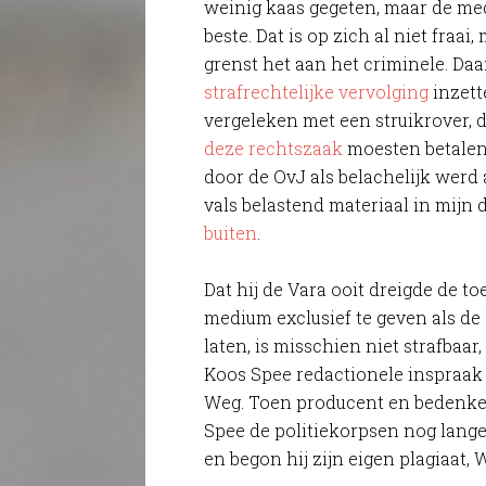
weinig kaas gegeten, maar de med
beste. Dat is op zich al niet fraai
grenst het aan het criminele. Da
strafrechtelijke vervolging
inzett
vergeleken met een struikrover, 
deze rechtszaak
moesten betalen (
door de OvJ als belachelijk werd 
vals belastend materiaal in mijn 
buiten
.
Dat hij de Vara ooit dreigde de t
medium exclusief te geven als d
laten, is misschien niet strafbaar,
Koos Spee redactionele inspraak 
Weg. Toen producent en bedenke
Spee de politiekorpsen nog lan
en begon hij zijn eigen plagiaat