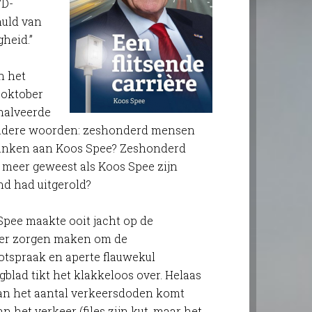
VD-
huld van
heid.”
n het
 oktober
 halveerde
andere woorden: zeshonderd mensen
 danken aan Koos Spee? Zeshonderd
 meer geweest als Koos Spee zijn
and had uitgerold?
Spee maakte ooit jacht op de
eter zorgen maken om de
otspraak en aperte flauwekul
blad tikt het klakkeloos over. Helaas
 van het aantal verkeersdoden komt
 het verkeer (files zijn kut, maar het