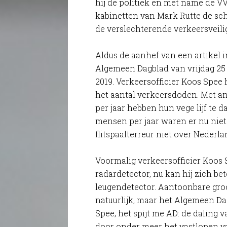
hij de politiek en met name de V
kabinetten van Mark Rutte de sc
de verslechterende verkeersveilig
Aldus de aanhef van een artikel i
Algemeen Dagblad van vrijdag 25
2019. Verkeersofficier Koos Spee
het aantal verkeersdoden. Met 
per jaar hebben hun vege lijf te
mensen per jaar waren er nu niet
flitspaalterreur niet over Nederl
Voormalig verkeersofficier Koos 
radardetector, nu kan hij zich b
leugendetector. Aantoonbare gro
natuurlijk, maar het Algemeen Dag
Spee, het spijt me AD: de daling
door onder meer het vastlopen van