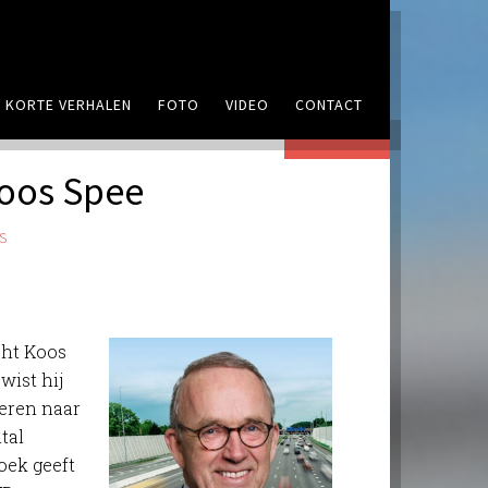
KORTE VERHALEN
FOTO
VIDEO
CONTACT
REAGEER
Koos Spee
S
cht Koos
wist hij
veren naar
ntal
oek geeft