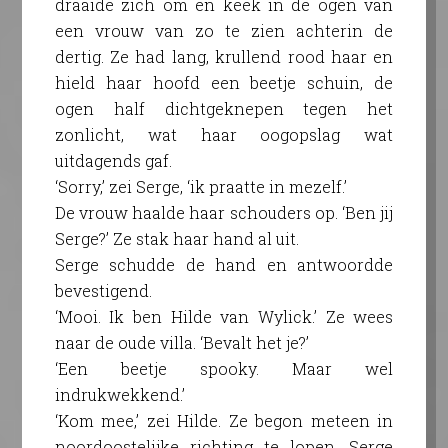
draaide zich om en keek in de ogen van
een vrouw van zo te zien achterin de
dertig. Ze had lang, krullend rood haar en
hield haar hoofd een beetje schuin, de
ogen half dichtgeknepen tegen het
zonlicht, wat haar oogopslag wat
uitdagends gaf.
‘Sorry,’ zei Serge, ‘ik praatte in mezelf.’
De vrouw haalde haar schouders op. ‘Ben jij
Serge?’ Ze stak haar hand al uit.
Serge schudde de hand en antwoordde
bevestigend.
‘Mooi. Ik ben Hilde van Wylick.’ Ze wees
naar de oude villa. ‘Bevalt het je?’
‘Een beetje spooky. Maar wel
indrukwekkend.’
‘Kom mee,’ zei Hilde. Ze begon meteen in
noordoostelijke richting te lopen, Serge