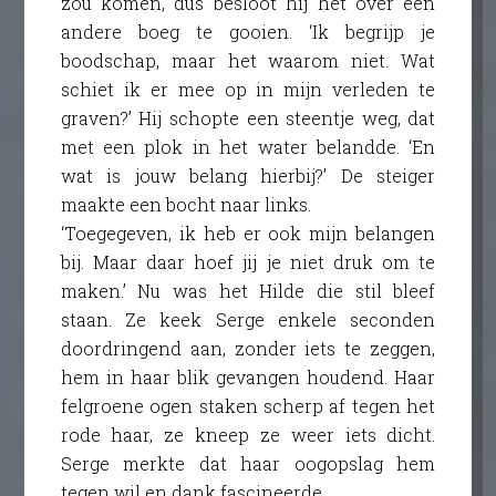
zou komen, dus besloot hij het over een
andere boeg te gooien. ‘Ik begrijp je
boodschap, maar het waarom niet. Wat
schiet ik er mee op in mijn verleden te
graven?’ Hij schopte een steentje weg, dat
met een plok in het water belandde. ‘En
wat is jouw belang hierbij?’ De steiger
maakte een bocht naar links.
‘Toegegeven, ik heb er ook mijn belangen
bij. Maar daar hoef jij je niet druk om te
maken.’ Nu was het Hilde die stil bleef
staan. Ze keek Serge enkele seconden
doordringend aan, zonder iets te zeggen,
hem in haar blik gevangen houdend. Haar
felgroene ogen staken scherp af tegen het
rode haar, ze kneep ze weer iets dicht.
Serge merkte dat haar oogopslag hem
tegen wil en dank fascineerde.