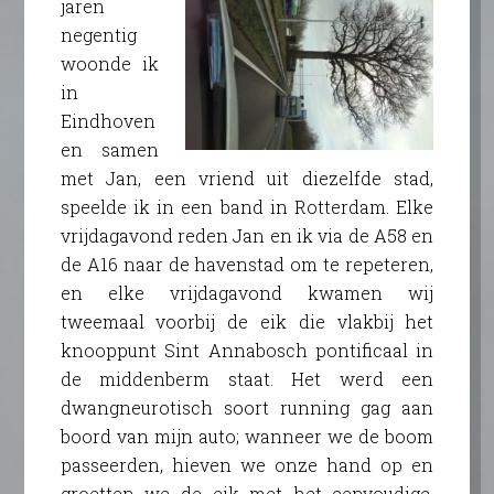
jaren
negentig
woonde ik
in
Eindhoven
en samen
met Jan, een vriend uit diezelfde stad,
speelde ik in een band in Rotterdam. Elke
vrijdagavond reden Jan en ik via de A58 en
de A16 naar de havenstad om te repeteren,
en elke vrijdagavond kwamen wij
tweemaal voorbij de eik die vlakbij het
knooppunt Sint Annabosch pontificaal in
de middenberm staat. Het werd een
dwangneurotisch soort running gag aan
boord van mijn auto; wanneer we de boom
passeerden, hieven we onze hand op en
groetten we de eik met het eenvoudige,