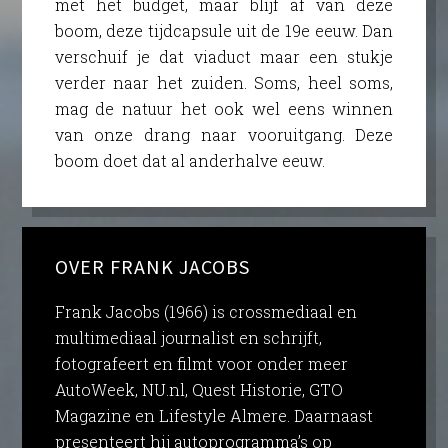
met het budget, maar blijf af van deze
boom, deze tijdcapsule uit de 19e eeuw. Dan
verschuif je dat viaduct maar een stukje
verder naar het zuiden. Soms, heel soms,
mag de natuur het ook wel eens winnen
van onze drang naar vooruitgang. Deze
boom doet dat al anderhalve eeuw.
OVER FRANK JACOBS
Frank Jacobs (1966) is crossmediaal en
multimediaal journalist en schrijft,
fotografeert en filmt voor onder meer
AutoWeek, NU.nl, Quest Historie, GTO
Magazine en Lifestyle Almere. Daarnaast
presenteert hij autoprogramma’s op