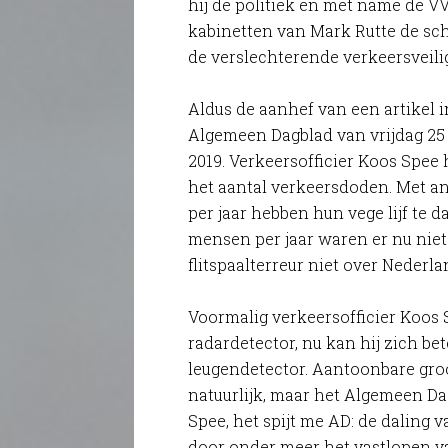
hij de politiek en met name de V
kabinetten van Mark Rutte de sc
de verslechterende verkeersveilig
Aldus de aanhef van een artikel i
Algemeen Dagblad van vrijdag 25
2019. Verkeersofficier Koos Spee
het aantal verkeersdoden. Met 
per jaar hebben hun vege lijf te
mensen per jaar waren er nu niet
flitspaalterreur niet over Nederl
Voormalig verkeersofficier Koos 
radardetector, nu kan hij zich b
leugendetector. Aantoonbare gro
natuurlijk, maar het Algemeen Dag
Spee, het spijt me AD: de daling
door onder meer het vastlopen van