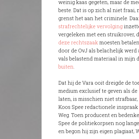
weinig kaas gegeten, maar de med
beste. Dat is op zich al niet fraai
grenst het aan het criminele. Da
strafrechtelijke vervolging
inzett
vergeleken met een struikrover, 
deze rechtszaak
moesten betalen (
door de OvJ als belachelijk werd 
vals belastend materiaal in mijn 
buiten
.
Dat hij de Vara ooit dreigde de t
medium exclusief te geven als d
laten, is misschien niet strafbaar,
Koos Spee redactionele inspraak 
Weg. Toen producent en bedenke
Spee de politiekorpsen nog lan
en begon hij zijn eigen plagiaat