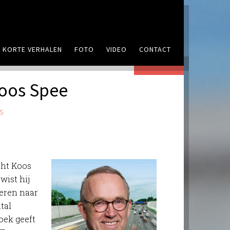
KORTE VERHALEN
FOTO
VIDEO
CONTACT
REAGEER
Koos Spee
S
cht Koos
wist hij
veren naar
ntal
oek geeft