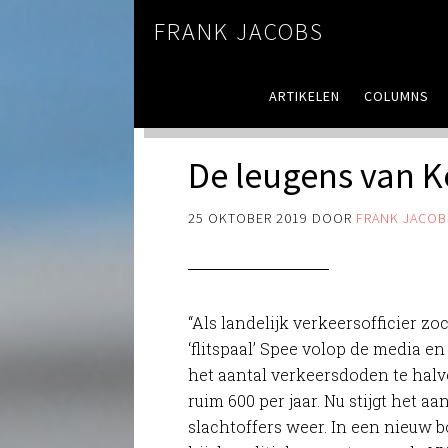
FRANK JACOBS
ARTIKELEN
COLUMNS
De leugens van 
25 OKTOBER 2019
DOOR
FRANK JACOB
“Als landelijk verkeersofficier zo
‘flitspaal’ Spee volop de media en 
het aantal verkeersdoden te hal
ruim 600 per jaar. Nu stijgt het aa
slachtoffers weer. In een nieuw b