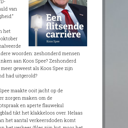
VD-
huld van
heid.”
n het
 oktober
 halveerde
andere woorden: zeshonderd mensen
 danken aan Koos Spee? Zeshonderd
 meer geweest als Koos Spee zijn
and had uitgerold?
Spee maakte ooit jacht op de
eter zorgen maken om de
otspraak en aperte flauwekul
blad tikt het klakkeloos over. Helaas
 van het aantal verkeersdoden komt
 het verkeer (files zijn kut, maar het