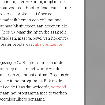
ia manipuleren kon hij altijd als de
, maar voor een hoofdofficier van justitie
arover gesproken: dat Spee een
e nadat ik hem in een column had
dat mag hij uitleggen aan degenen die
lees: u). Maar dat hij in die zaak (die
afgedaan, maar ja, bevel van hogerop)
dossier propte, gaat
alle grenzen te
oegezegde CJIB-cijfers aan een ander
e omroep mij aan het woord zouden
 maar op zijn minst onfraai. Erger is dat
eiste in het programma Blik op de
r Leo de Haas dat weigerde,
verbood
ger aan het programma mee te werken
, Wegmisbruikers genaamd.