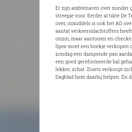
Er zijn ambtenaren over minder g
streepje voor. Eerder al tikte De 
over, inmiddels is ook het AD ove
aantal verkeersslachtoffers heef
onzin, maar aantonen en checken,
Spee moet een boekje verkopen o
zondag een dampende pan aardappe
een goed gereformeerde bal gehak
lekker, schat. Zoiets verkoopt zi
Dagblad hem daarbij helpen. En da