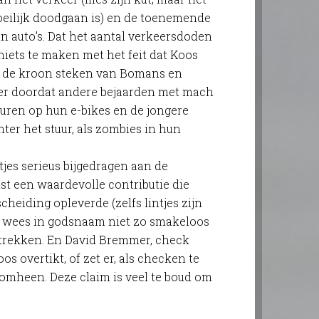
moeilijk doodgaan is) en de toenemende
n auto’s. Dat het aantal verkeersdoden
t niets te maken met het feit dat Koos
ar de kroon steken van Bomans en
er doordat andere bejaarden met mach
euren op hun e-bikes en de jongere
hter het stuur, als zombies in hun
tjes serieus bijgedragen aan de
ist een waardevolle contributie die
heiding opleverde (zelfs lintjes zijn
r wees in godsnaam niet zo smakeloos
trekken. En David Bremmer, check
os overtikt, of zet er, als checken te
 omheen. Deze claim is veel te boud om