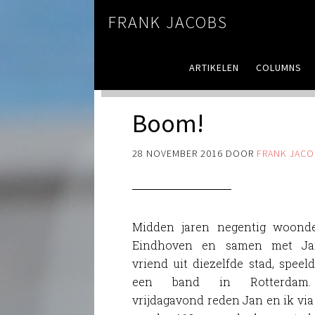
FRANK JACOBS
ARTIKELEN
COLUMNS
Boom!
28 NOVEMBER 2016
DOOR
FRANK JACO
Midden jaren negentig woonde
Eindhoven en samen met Ja
vriend uit diezelfde stad, speel
een band in Rotterdam.
vrijdagavond reden Jan en ik via