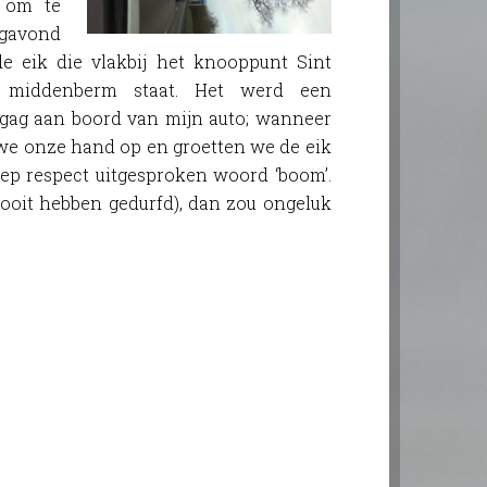
 om te
gavond
e eik die vlakbij het knooppunt Sint
e middenberm staat. Het werd een
gag aan boord van mijn auto; wanneer
we onze hand op en groetten we de eik
ep respect uitgesproken woord ‘boom’.
t ooit hebben gedurfd), dan zou ongeluk